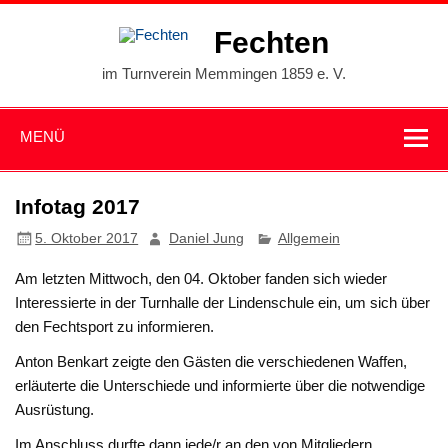
Zum
Inhalt
Fechten
springen
im Turnverein Memmingen 1859 e. V.
MENÜ
Infotag 2017
5. Oktober 2017
Daniel Jung
Allgemein
Am letzten Mittwoch, den 04. Oktober fanden sich wieder
Interessierte in der Turnhalle der Lindenschule ein, um sich über
den Fechtsport zu informieren.
Anton Benkart zeigte den Gästen die verschiedenen Waffen,
erläuterte die Unterschiede und informierte über die notwendige
Ausrüstung.
Im Anschluss durfte dann jede/r an den von Mitgliedern