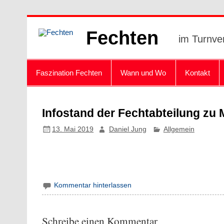
Zum
Inhalt
Fechten
springen
im Turnve
Faszination Fechten
Wann und Wo
Kontakt
Infostand der Fechtabteilung zu
13. Mai 2019
Daniel Jung
Allgemein
Kommentar hinterlassen
Schreibe einen Kommentar